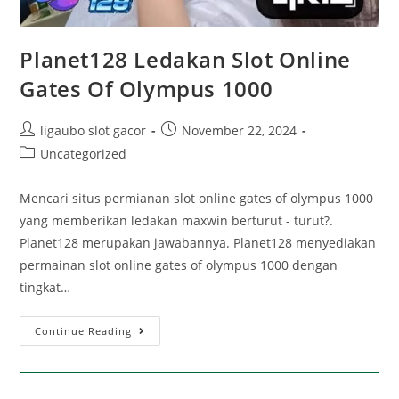
Planet128 Ledakan Slot Online
Gates Of Olympus 1000
ligaubo slot gacor
November 22, 2024
Uncategorized
Mencari situs permianan slot online gates of olympus 1000
yang memberikan ledakan maxwin berturut - turut?.
Planet128 merupakan jawabannya. Planet128 menyediakan
permainan slot online gates of olympus 1000 dengan
tingkat…
Continue Reading