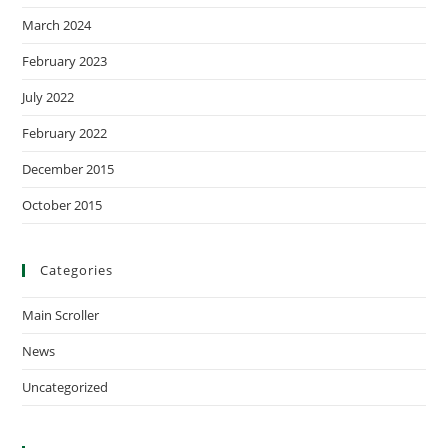
March 2024
February 2023
July 2022
February 2022
December 2015
October 2015
Categories
Main Scroller
News
Uncategorized