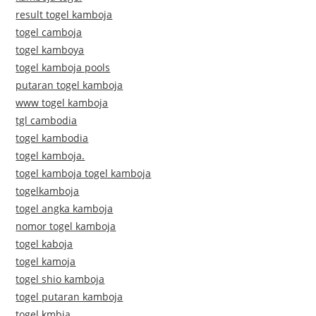
result togel kamboja
togel camboja
togel kamboya
togel kamboja pools
putaran togel kamboja
www togel kamboja
tgl cambodia
togel kambodia
togel kamboja.
togel kamboja togel kamboja
togelkamboja
togel angka kamboja
nomor togel kamboja
togel kaboja
togel kamoja
togel shio kamboja
togel putaran kamboja
togel kmbja