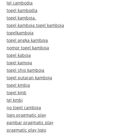
tgl cambodia
togel kambodia
togel kamboja.
togel kamboja togel kamboja
togelkamboja
togel angka kamboja
nomor togel kamboja
togel kaboja
togel kamoja
togel shio kamboja
togel putaran kamboja
togel kmbja
togel kmb
tgl kmbj
no togel camboja
logo pragmatic play
gambar pragmatic play
pragmatic play logo