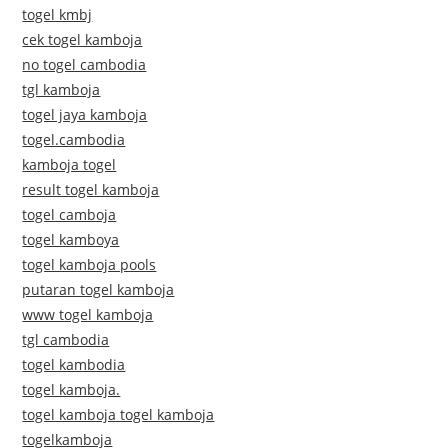
togel kmbj
cek togel kamboja
no togel cambodia
tgl kamboja
togel jaya kamboja
togel.cambodia
kamboja togel
result togel kamboja
togel camboja
togel kamboya
togel kamboja pools
putaran togel kamboja
www togel kamboja
tgl cambodia
togel kambodia
togel kamboja.
togel kamboja togel kamboja
togelkamboja