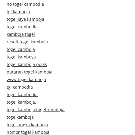
no togel cambodia
tgl kamboja
togel jaya kamboja
togel.cambodia
kamboja togel
result togel kamboja
togel camboja
togel kamboya
togel kamboja pools
putaran togel kamboja
www togel kamboja
tgl cambodia
togel kambodia
togel kamboja.
togel kamboja togel kamboja
togelkamboja
togel angka kamboja
nomor togel kamboja