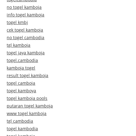
no togel kamboja
info togel kamboja
togel kmbj
cek togel kamboja
no togel cambodia
tgl kamboja
togel jaya kamboja
togel.cambodia
kamboja togel
result togel kamboja
togel camboja
togel kamboya
togel kamboja pools
putaran togel kamboja
www togel kamboja
tgl cambodia
togel kambodia