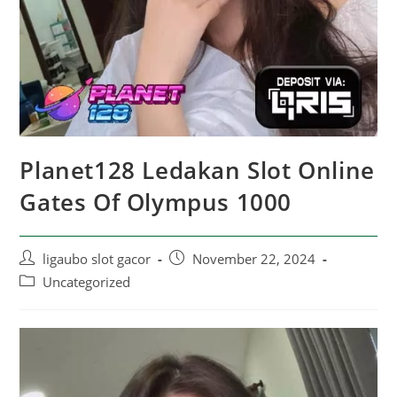
Planet128 Ledakan Slot Online
Gates Of Olympus 1000
ligaubo slot gacor
November 22, 2024
Uncategorized