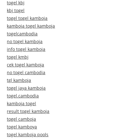
togel kbj
kbj togel
togel togel kamboja
kamboja togel kamboja
togelcambodia
no togel kamboja
info togel kamboja
togel kmbj
cek togel kamboja
no togel cambodia
tgl kamboja
togel jaya kamboja
togel.cambodia
kamboja togel
result togel kamboja
togel camboja
togel kamboya
togel kamboja pools