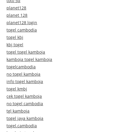
toto 5d
planet128
planet 128
planet128 login
togel cambodia
togel kbj
kbj togel
togel togel kamboja
kamboja togel kamboja
togelcambodia
no togel kamboja
info togel kamboja
togel kmbj
cek togel kamboja
no togel cambodia
tgl kamboja
togel jaya kamboja
togel.cambodia