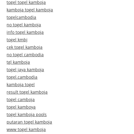
togel togel kamboja
kamboja togel kamboja
togelcambodia
no togel kamboja
info togel kamboja
togel kmbj
cek togel kamboja
no togel cambodia
tgl kamboja
togel jaya kamboja
togel.cambodia
kamboja togel
result togel kamboja
togel camboja
togel kamboya
togel kamboja pools
putaran togel kamboja
www togel kamboja