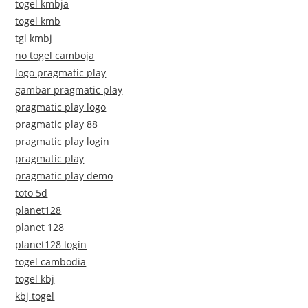
togel kmbja
togel kmb
tgl kmbj
no togel camboja
logo pragmatic play
gambar pragmatic play
pragmatic play logo
pragmatic play 88
pragmatic play login
pragmatic play
pragmatic play demo
toto 5d
planet128
planet 128
planet128 login
togel cambodia
togel kbj
kbj togel