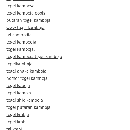
togel kamboya
togel kamboja pools
putaran togel kamboja
www togel kamboja
tgl cambodia
togel kambodia
togel kamboja.
togel kamboja togel kamboja
togelkamboja
togel angka kamboja
nomor togel kamboja
togel kaboja
togel kamoja
togel shio kamboja
togel putaran kamboja
togel kmbja
togel kmb
tgl kmbj