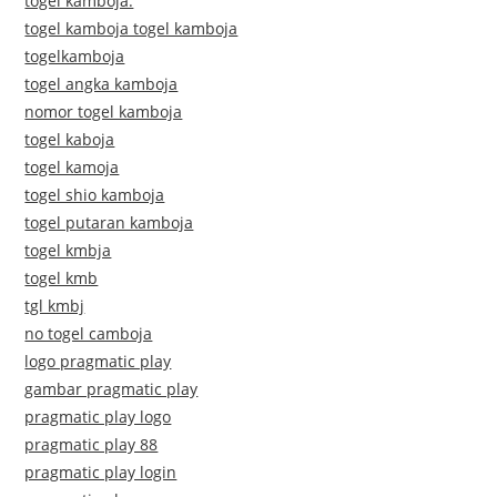
togel kamboja.
togel kamboja togel kamboja
togelkamboja
togel angka kamboja
nomor togel kamboja
togel kaboja
togel kamoja
togel shio kamboja
togel putaran kamboja
togel kmbja
togel kmb
tgl kmbj
no togel camboja
logo pragmatic play
gambar pragmatic play
pragmatic play logo
pragmatic play 88
pragmatic play login